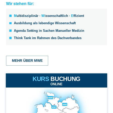
Wir stehen für:
M
ultidisziplinär ·
W
issenschaftlich ·
E
ffizient
Ausbildung als lebendige Wissenschaft
Agenda Setting in Sachen Manueller Medizin
Think Tank im Rahmen des Dachverbandes
MEHR ÜBER MWE
KURS
BUCHUNG
ONLINE