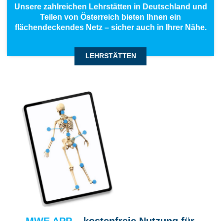
Unsere zahlreichen Lehrstätten in Deutschland und
Teilen von Österreich bieten Ihnen ein
flächendeckendes Netz – sicher auch in Ihrer Nähe.
LEHRSTÄTTEN