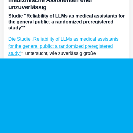
unzuverlässig
Studie "Reliability of LLMs as medical assistants for
the general public: a randomized preregistered
study"*
Die Studie
„Reliability of LLMs as medical assistants
for the general public: a randomized preregistered
study“
* untersucht, wie zuverlässig große
Sprachmodelle (Large Language Models, LLMs) – wie
z. B. GPT-4o, Llama 3 oder Command R+ –
als medizinische Assistenten für die
Allgemeinbevölkerung funktionieren, wenn sie zur
Beantwortung gesundheitlicher Fragen eingesetzt
werden. Obwohl LLMs in medizinischen Wissenstests
hervorragende Ergebnisse erzielen, zeigt diese Studie,
dass diese Ergebnisse nicht auf reale
Anwendungssituationen übertragbar sind.
weiterlesen