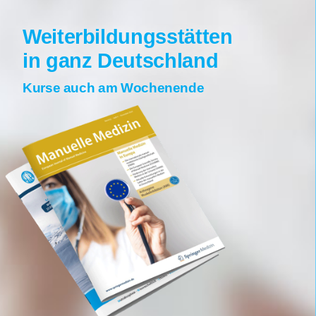
wohnortnah
praxisnah
schnell anwendbar